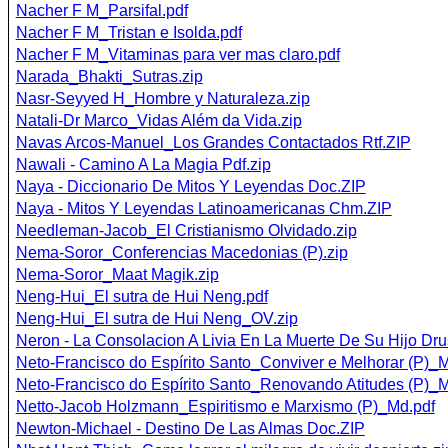
Nacher F M_Parsifal.pdf
Nacher F M_Tristan e Isolda.pdf
Nacher F M_Vitaminas para ver mas claro.pdf
Narada_Bhakti_Sutras.zip
Nasr-Seyyed H_Hombre y Naturaleza.zip
Natali-Dr Marco_Vidas Além da Vida.zip
Navas Arcos-Manuel_Los Grandes Contactados Rtf.ZIP
Nawali - Camino A La Magia Pdf.zip
Naya - Diccionario De Mitos Y Leyendas Doc.ZIP
Naya - Mitos Y Leyendas Latinoamericanas Chm.ZIP
Needleman-Jacob_El Cristianismo Olvidado.zip
Nema-Soror_Conferencias Macedonias (P).zip
Nema-Soror_Maat Magik.zip
Neng-Hui_El sutra de Hui Neng.pdf
Neng-Hui_El sutra de Hui Neng_OV.zip
Neron - La Consolacion A Livia En La Muerte De Su Hijo Dru
Neto-Francisco do Espírito Santo_Conviver e Melhorar (P)_
Neto-Francisco do Espírito Santo_Renovando Atitudes (P)_M
Netto-Jacob Holzmann_Espiritismo e Marxismo (P)_Md.pdf
Newton-Michael - Destino De Las Almas Doc.ZIP