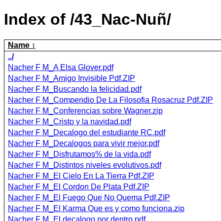
Index of /43_Nac-Nuñ/
Name
../
Nacher F M_A Elsa Glover.pdf
Nacher F M_Amigo Invisible Pdf.ZIP
Nacher F M_Buscando la felicidad.pdf
Nacher F M_Compendio De La Filosofia Rosacruz Pdf.ZIP
Nacher F M_Conferencias sobre Wagner.zip
Nacher F M_Cristo y la navidad.pdf
Nacher F M_Decalogo del estudiante RC.pdf
Nacher F M_Decalogos para vivir mejor.pdf
Nacher F M_Disfrutamos% de la vida.pdf
Nacher F M_Distintos niveles evolutivos.pdf
Nacher F M_El Cielo En La Tierra Pdf.ZIP
Nacher F M_El Cordon De Plata Pdf.ZIP
Nacher F M_El Fuego Que No Quema Pdf.ZIP
Nacher F M_El Karma Que es y como funciona.zip
Nacher F M_El decalogo por dentro.pdf