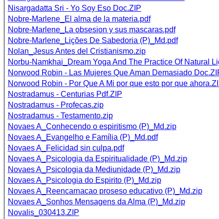
Nisargadatta Sri - Yo Soy Eso Doc.ZIP
Nobre-Marlene_El alma de la materia.pdf
Nobre-Marlene_La obsesion y sus mascaras.pdf
Nobre-Marlene_Lições De Sabedoria (P)_Md.pdf
Nolan_Jesus Antes del Cristianismo.zip
Norbu-Namkhai_Dream Yoga And The Practice Of Natural Ligh
Norwood Robin - Las Mujeres Que Aman Demasiado Doc.ZI
Norwood Robin - Por Que A Mi por que esto por que ahora.Z
Nostradamus - Centurias Pdf.ZIP
Nostradamus - Profecas.zip
Nostradamus - Testamento.zip
Novaes A_Conhecendo o espiritismo (P)_Md.zip
Novaes A_Evangelho e Família (P)_Md.pdf
Novaes A_Felicidad sin culpa.pdf
Novaes A_Psicologia da Espiritualidade (P)_Md.zip
Novaes A_Psicologia da Mediunidade (P)_Md.zip
Novaes A_Psicologia do Espirito (P)_Md.zip
Novaes A_Reencarnacao proseso educativo (P)_Md.zip
Novaes A_Sonhos Mensagens da Alma (P)_Md.zip
Novalis_030413.ZIP