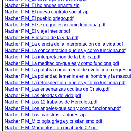
Nacher F M_El holandes errante.zip
Nacher F M_El nuevo contrato social.zip
Nacher F M_El pueblo griego.pdf
Nacher F M_El sexo-que es y como funciona.pdf
Nacher F M_El viaje interior.pdf
Nacher F M_Filosofia de la vida.pdf
Nacher F M_La ciencia de la interpretacion de la vida.pdf
Nacher F M_La concentracion-que es y como funciona.pdf
Nacher F M_La interpretacion de la biblica.pdf
Nacher F M_La meditacion-que es y como funciona.pdf
Nacher F M_La palabra como medio de evolucion o regresio
Nacher F M_La polaridad femenina en el hombre y la masculi
Nacher F M_La retrospeccion- que es y como funciona.pdf
Nacher F M_Las ensenanzas ocultas de Cristo.pdf
Nacher F M_Las oleadas de vida.pdf
Nacher F M_Los 12 trabajos de Hercules.pdf
Nacher F M_Los angeles-que son y como funcionan.pdf
Nacher F M_Los maestros cantores.zip
Nacher F M_Mitologia griega y cristianismo.pdf
Nacher F M_Momentos con mi abuelo 02.pdf