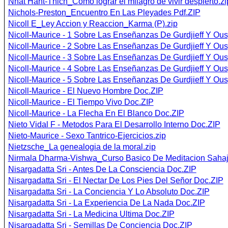
Nhat Hant-Thich_Como lograr el milagro de vivir despierto.zi
Nichols-Preston_Encuentro En Las Pleyades Pdf.ZIP
Nicoll E_Ley Accion y Reaccion_Karma (P).zip
Nicoll-Maurice - 1 Sobre Las Enseñanzas De Gurdjieff Y Ou
Nicoll-Maurice - 2 Sobre Las Enseñanzas De Gurdjieff Y Ou
Nicoll-Maurice - 3 Sobre Las Enseñanzas De Gurdjieff Y Ou
Nicoll-Maurice - 4 Sobre Las Enseñanzas De Gurdjieff Y Ou
Nicoll-Maurice - 5 Sobre Las Enseñanzas De Gurdjieff Y Ou
Nicoll-Maurice - El Nuevo Hombre Doc.ZIP
Nicoll-Maurice - El Tiempo Vivo Doc.ZIP
Nicoll-Maurice - La Flecha En El Blanco Doc.ZIP
Nieto Vidal F - Metodos Para El Desarrollo Interno Doc.ZIP
Nieto-Maurice - Sexo Tantrico-Ejercicios.zip
Nietzsche_La genealogia de la moral.zip
Nirmala Dharma-Vishwa_Curso Basico De Meditacion Sahaj
Nisargadatta Sri - Antes De La Consciencia Doc.ZIP
Nisargadatta Sri - El Nectar De Los Pies Del Señor Doc.ZIP
Nisargadatta Sri - La Conciencia Y Lo Absoluto Doc.ZIP
Nisargadatta Sri - La Experiencia De La Nada Doc.ZIP
Nisargadatta Sri - La Medicina Ultima Doc.ZIP
Nisargadatta Sri - Semillas De Conciencia Doc.ZIP