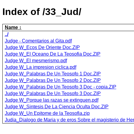
Index of /33_Jud/
Name
../
Judge - Comentarios al Gita.pdf
Judge W_Ecos De Oriente Doc.ZIP
Judge W_El Oceano De La Teosofia Doc.ZIP
Judge W_El mesmerismo.pdf
Judge W_La impresion ciclica.pdf
Judge W_Palabras De Un Teosofo 1 Doc.ZIP
Judge W_Palabras De Un Teosofo 2 Doc.ZIP
Judge W_Palabras De Un Teosofo 3 Doc - copia.ZIP
Judge W_Palabras De Un Teosofo 3 Doc.ZIP
Judge W_Porque las razas se extinguen.pdf
Judge W_Sintesis De La Ciencia Oculta Doc.ZIP
Judge W_Un Epitome de la Teosofia.zip
Judia_Dialogo de Maria y de eros Sobre el magisterio de He